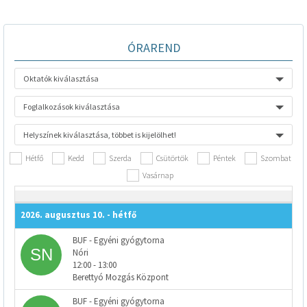
ÓRAREND
Oktatók kiválasztása
Foglalkozások kiválasztása
Helyszínek kiválasztása, többet is kijelölhet!
Hétfő
Kedd
Szerda
Csütörtök
Péntek
Szombat
Vasárnap
2026. augusztus 10. - hétfő
BUF - Egyéni gyógytorna
Nóri
12:00 - 13:00
Berettyó Mozgás Központ
BUF - Egyéni gyógytorna