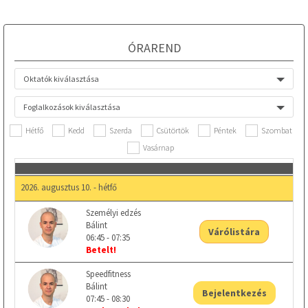
ÓRAREND
Oktatók kiválasztása
Foglalkozások kiválasztása
Hétfő
Kedd
Szerda
Csütörtök
Péntek
Szombat
Vasárnap
2026. augusztus 10. - hétfő
Személyi edzés
Bálint
Várólistára
06:45 - 07:35
Betelt!
Speedfitness
Bálint
Bejelentkezés
07:45 - 08:30