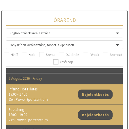
ÓRAREND
Foglalkozások kiválasztása
Helyszínek kiválasztása, többet is kijelölhet!
Hétfő
Kedd
Szerda
Csütörtök
Péntek
Szombat
Vasárnap
7 August 2026 - Friday
Inferno Hot Pilates
17:00 - 17:50
Bejelentkezés
Zen Power Sportcentrum
Stretching
18:00 - 19:00
Bejelentkezés
Zen Power Sportcentrum